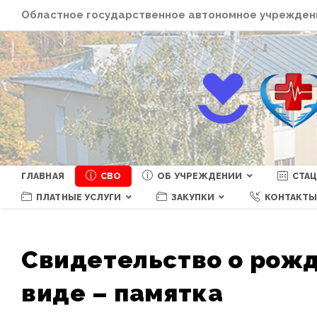
Перейти
Областное государственное автономное учреждени
к
содержимому
ГЛАВНАЯ
СВО
ОБ УЧРЕЖДЕНИИ
СТА
ПЛАТНЫЕ УСЛУГИ
ЗАКУПКИ
КОНТАКТ
Свидетельство о рожд
виде – памятка