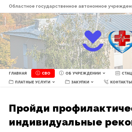
Перейти
Областное государственное автономное учреждени
к
содержимому
ГЛАВНАЯ
СВО
ОБ УЧРЕЖДЕНИИ
СТА
ПЛАТНЫЕ УСЛУГИ
ЗАКУПКИ
КОНТАКТ
Пройди профилактичес
индивидуальные реко