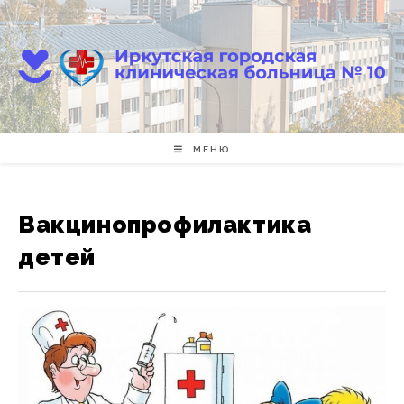
Перейти
к
содержимому
МЕНЮ
Вакцинопрофилактика
детей