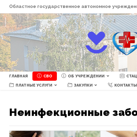
Перейти
Областное государственное автономное учреждени
к
содержимому
ГЛАВНАЯ
СВО
ОБ УЧРЕЖДЕНИИ
СТА
ПЛАТНЫЕ УСЛУГИ
ЗАКУПКИ
КОНТАКТ
Неинфекционные заб