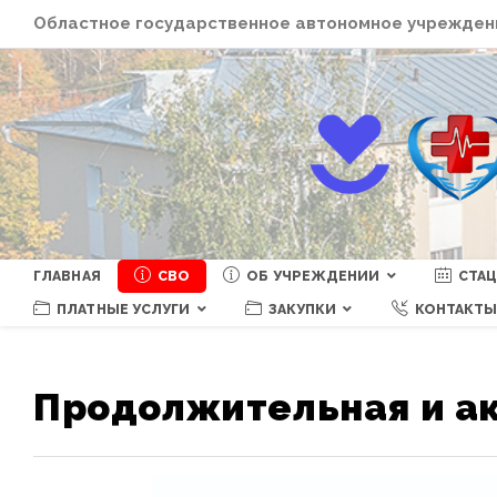
Перейти
Областное государственное автономное учреждени
к
содержимому
ГЛАВНАЯ
СВО
ОБ УЧРЕЖДЕНИИ
СТА
ПЛАТНЫЕ УСЛУГИ
ЗАКУПКИ
КОНТАКТ
Продолжительная и а