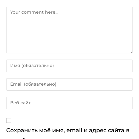
Комментарий
Enter
your
name
Enter
or
your
username
email
Enter
to
address
your
comment
to
website
comment
URL
Сохранить моё имя, email и адрес сайта в
(optional)